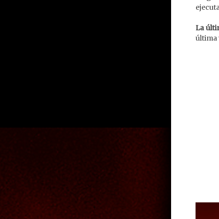
ejecuta
La últ
última