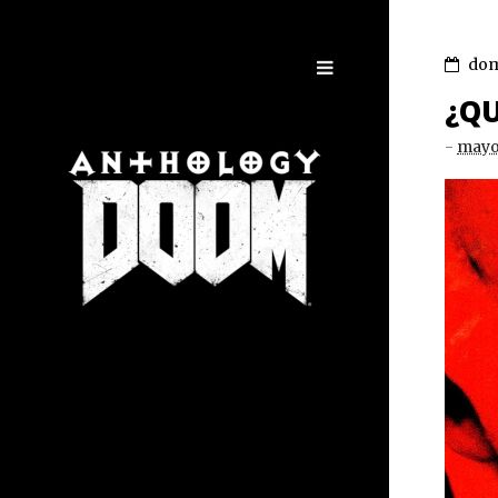
dom
¿QU
-
mayo 