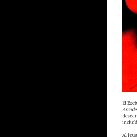
El
Ereb
Arcade
descar
incluíd
Al igu